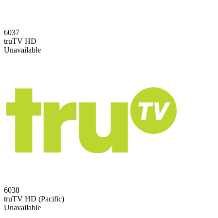
6037
truTV HD
Unavailable
6038
truTV HD (Pacific)
Unavailable